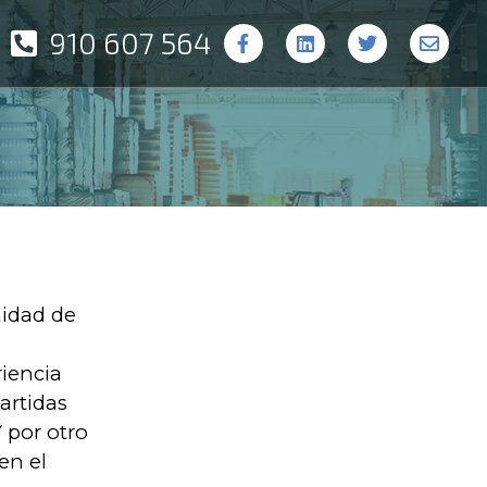
910 607 564
idad de
riencia
artidas
Y por otro
en el