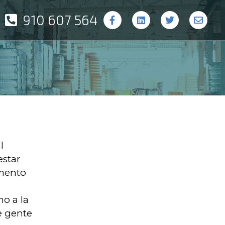
910 607 564
l
estar
omento
mo a la
e gente