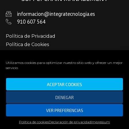
informacion@integratecnologia.es
910 607 564
Política de Privacidad
Política de Cookies
Aviso Legal
Utilizamos cookies para optimizar nuestro sitio web y ofrecer un mejor
servicio.
ACEPTAR COOKIES
DENEGAR
© Copyright 2022 Integra Technology School. Todos los
VER PREFERENCIAS
derechos reservados
Política de cookies
Declaración de privacidad
Impressum