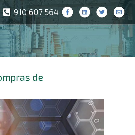
910 607 564
Compras de