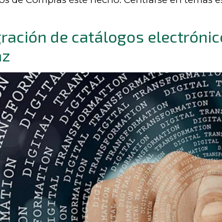
egración de catálogos electróni
az