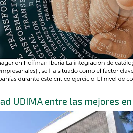
ager en Hoffman Iberia La integración de catálo
empresariales) , se ha situado como el factor clav
ías durante éste crítico ejercicio. El nivel de c
dad UDIMA entre las mejores en